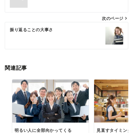
ナ
次のページ
ビ
ゲ
振り返ることの大事さ
ー
シ
ョ
関連記事
ン
明るい人に全部向かってくる
見直すタイミング