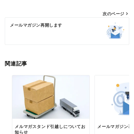
投
次のページ
稿
メールマガジン再開します
ナ
ビ
ゲ
ー
関連記事
シ
ョ
ン
メルマガスタンド引越しについてお
メールマガジン再
知らせ