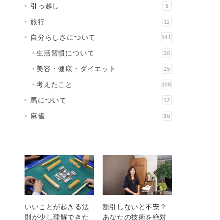
引っ越し
5
旅行
11
自分らしさについて
141
生活習慣について
20
美容・健康・ダイエット
15
考えたこと
108
馬について
12
麻雀
30
いいことが起きる法
割引しないと不安？
則が少し理解できた
あなたの技術を絶対