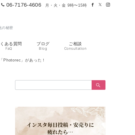
06-7176-4606
月・火・金 9時〜15時
化の秘密
よくある質問
ブログ
ご相談
FaQ
Blog
Consultation
hotorec」があった！
検
索：