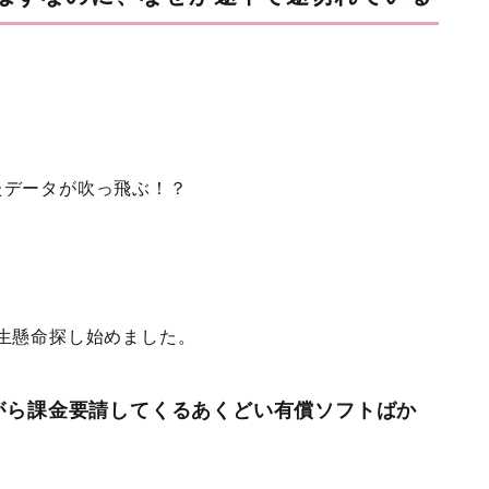
たデータが吹っ飛ぶ！？
生懸命探し始めました。
がら課金要請してくるあくどい有償ソフトばか