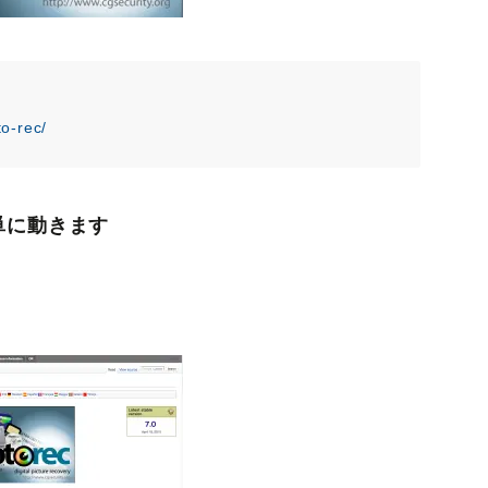
o-rec/
単に動きます