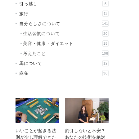
引っ越し
5
旅行
11
自分らしさについて
141
生活習慣について
20
美容・健康・ダイエット
15
考えたこと
108
馬について
12
麻雀
30
いいことが起きる法
割引しないと不安？
則が少し理解できた
あなたの技術を絶対