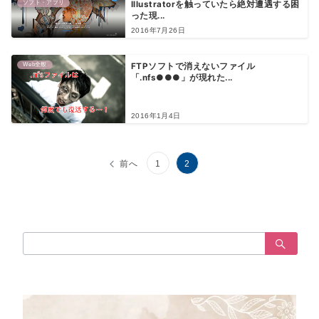
ソフト・アプリ
Illustratorを触っていたら絶対遭遇する困
った現...
2016年7月26日
Web全般
FTPソフトで消えないファイル
「.nfs●●●」が現れた...
2016年1月4日
投
前へ
1
2
稿
の
ペ
検
索：
ー
ジ
送