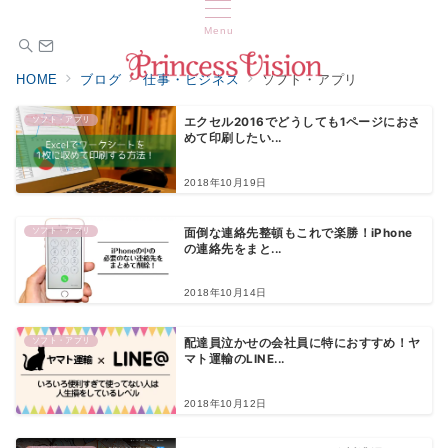
Menu
HOME
ブログ
仕事・ビジネス
ソフト・アプリ
ソフト・アプリ
エクセル2016でどうしても1ページにおさ
めて印刷したい...
2018年10月19日
ソフト・アプリ
面倒な連絡先整頓もこれで楽勝！iPhone
の連絡先をまと...
2018年10月14日
ソフト・アプリ
配達員泣かせの会社員に特におすすめ！ヤ
マト運輸のLINE...
2018年10月12日