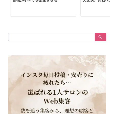
目標がすべてを加速させる
大丈夫、死ねへん
検
索：