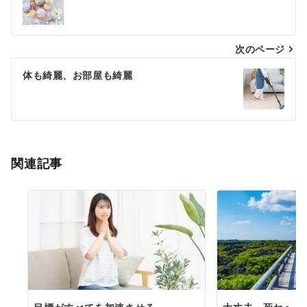
稿
ナ
次のページ
ビ
ゲ
体も綺麗、お部屋も綺麗
ー
シ
ョ
関連記事
ン