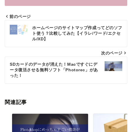
前のページ
投
ホームページのサイトマップ作成ってどのソフ
稿
ト使う？比較してみた【イラレ/ワード/エクセ
ル/XD】
ナ
次のページ
ビ
ゲ
SDカードのデータが消えた！Macですぐにデ
ータ復活させる無料ソフト「Photorec」があ
ー
った！
シ
ョ
関連記事
ン