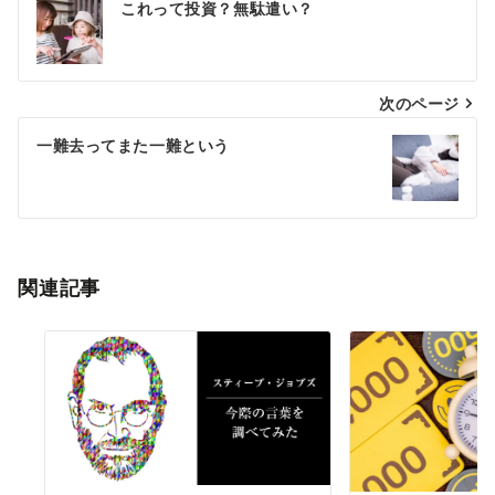
これって投資？無駄遣い？
稿
ナ
次のページ
ビ
ゲ
一難去ってまた一難という
ー
シ
ョ
関連記事
ン