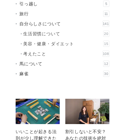
引っ越し
5
旅行
11
自分らしさについて
141
生活習慣について
20
美容・健康・ダイエット
15
考えたこと
108
馬について
12
麻雀
30
いいことが起きる法
割引しないと不安？
則が少し理解できた
あなたの技術を絶対