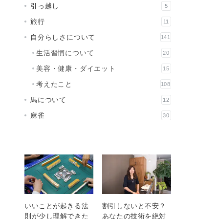
引っ越し
5
旅行
11
自分らしさについて
141
生活習慣について
20
美容・健康・ダイエット
15
考えたこと
108
馬について
12
麻雀
30
いいことが起きる法
割引しないと不安？
則が少し理解できた
あなたの技術を絶対