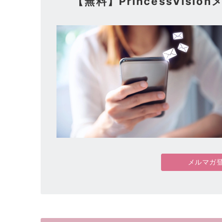
【無料】PrincessVis
メルマガ