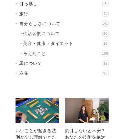
引っ越し
5
旅行
11
自分らしさについて
141
生活習慣について
20
美容・健康・ダイエット
15
考えたこと
108
馬について
12
麻雀
30
いいことが起きる法
割引しないと不安？
則が少し理解できた
あなたの技術を絶対