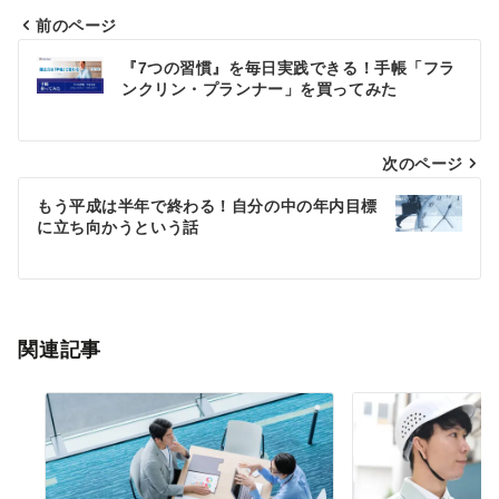
前のページ
投
『7つの習慣』を毎日実践できる！手帳「フラ
稿
ンクリン・プランナー」を買ってみた
ナ
次のページ
ビ
ゲ
もう平成は半年で終わる！自分の中の年内目標
に立ち向かうという話
ー
シ
ョ
関連記事
ン